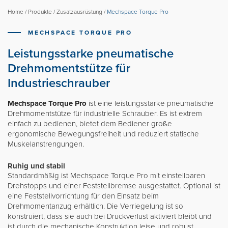
Movomech-Gruppe
Home
/
Produkte
/
Zusatzausrüstung
/
Mechspace Torque Pro
Nachrichten
MECHSPACE TORQUE PRO
Karriere
Leistungsstarke pneumatische
Partner Login
Drehmomentstütze für
Industrieschrauber
Mechspace Torque Pro
ist eine leistungsstarke pneumatische
Drehmomentstütze für industrielle Schrauber. Es ist extrem
Svenska
einfach zu bedienen, bietet dem Bediener große
ergonomische Bewegungsfreiheit und reduziert statische
English
Muskelanstrengungen.
Français
Ruhig und stabil
Standardmäßig ist Mechspace Torque Pro mit einstellbaren
Drehstopps und einer Feststellbremse ausgestattet. Optional ist
eine Feststellvorrichtung für den Einsatz beim
Drehmomentanzug erhältlich. Die Verriegelung ist so
konstruiert, dass sie auch bei Druckverlust aktiviert bleibt und
ist durch die mechanische Konstruktion leise und robust