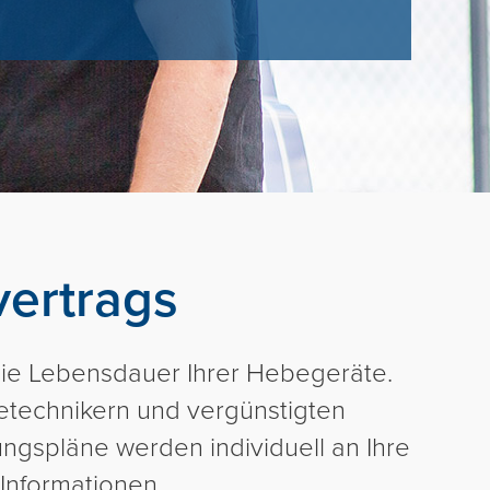
Movomech-Gruppe
Nachrichten
Karriere
Partner Login
Svenska
vertrags
English
Français
ie Lebensdauer Ihrer Hebegeräte.
cetechnikern und vergünstigten
ungspläne werden individuell an Ihre
 Informationen.