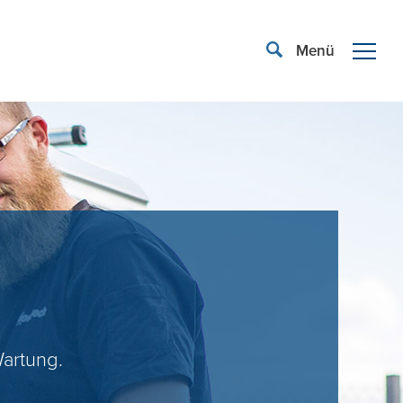
Sök
STÄNG
ECONFIG™ Login
Menü
HANDHABUNGSLÖSUNGEN
REFERENZEN
PRODUKTE
SERVICE
KONTAKT
PARTNER
Wartung.
Movomech International
GmbH