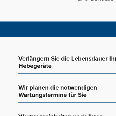
Verlängern Sie die Lebensdauer Ih
Hebegeräte
Wir planen die notwendigen
Mit einer planmäßigen Wartung und regelmäßigen
Wartungstermine für Sie
das Hebegerät dauerhaft einsatzfähiger und das 
Funktionsausfalls wird minimiert.