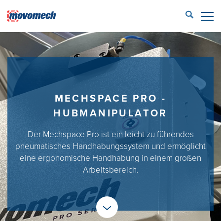
STÄNG
ECONFIG™ Login
HANDHABUNGSLÖSUNGEN
REFERENZEN
MECHSPACE PRO -
PRODUKTE
HUBMANIPULATOR
SERVICE
Der Mechspace Pro ist ein leicht zu führendes
pneumatisches Handhabungssystem und ermöglicht
KONTAKT
eine ergonomische Handhabung in einem großen
Arbeitsbereich.
PARTNER
Movomech International
GmbH