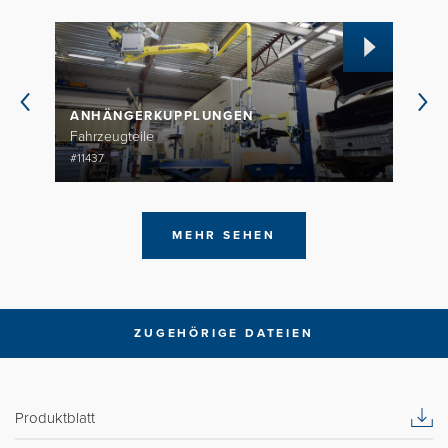
ANHÄNGERKUPPLUNGEN
SITZ
Fahrzeugteile
Fahrze
#11437
#13660
MEHR SEHEN
ZUGEHÖRIGE DATEIEN
Produktblatt