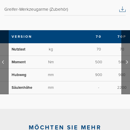
Greifer-Werkzeugarme (Zubehör)
VERSION
70
70P
Nutzlast
kg
70
70
Moment
Nm
500
500
Hubweg
mm
900
900
Säulenhöhe
mm
-
2200
MÖCHTEN SIE MEHR