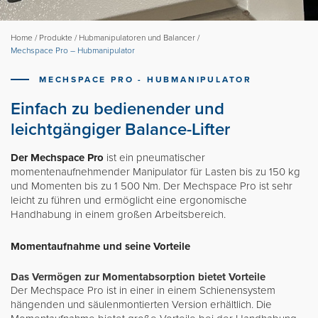
Movomech-Gruppe
Nachrichten
Home
/
Produkte
/
Hubmanipulatoren und Balancer
/
Mechspace Pro – Hubmanipulator
Karriere
MECHSPACE PRO - HUBMANIPULATOR
Partner Login
Einfach zu bedienender und
leichtgängiger Balance-Lifter
Der Mechspace Pro
ist ein pneumatischer
Svenska
momentenaufnehmender Manipulator für Lasten bis zu 150 kg
und Momenten bis zu 1 500 Nm. Der Mechspace Pro ist sehr
English
leicht zu führen und ermöglicht eine ergonomische
Handhabung in einem großen Arbeitsbereich.
Français
Momentaufnahme und seine Vorteile
Das Vermögen zur Momentabsorption bietet Vorteile
Der Mechspace Pro ist in einer in einem Schienensystem
hängenden und säulenmontierten Version erhältlich. Die